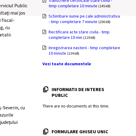
Transcriere certificate stare civila -
rviciul Public
timp completare 10 minute
(145 kB)
tați mai jos
Schimbare nume pe cale administrativa
fiscal-
- timp completare 7 minute
(200 kB)
g, cu
Rectificare acte stare civila - timp
talii.
completare 10 min
(119 kB)
Inregistrarea nasterii - timp completare
10 minute
(134 kB)
Vezi toate documentele
INFORMATII DE INTERES
PUBLIC
There are no documents at this time.
-Severin, cu
azurile
județului
FORMULARE GHISEU UNIC