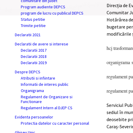
comunitare din judet
Direcția de E
Program audiente DEPCS
Comunitar Ju
program de lucru cu publicul DEPCS
Status petitie
Hotărârea de 
Trimite petitie
bugetare pent
modificările 
Declaratii 2021
Declaratii de avere si interese
hcj trasformar
Declaratii 2017
Declaratii 2018
organigrama st
Declaratii 2019
Despre DEPCS
regulament pa
Atributii si infiintare
Informatii de interes public
regulament pa
Organigrama
Regulament de Organizare si
Functionare
Serviciul Pub
Regulament Intern al DJEP CS
sediul în mun
Evidenta persoanelor
deosebite pri
Protectia datelor cu caracter personal
Caraș-Severin
Ghiseu Unic