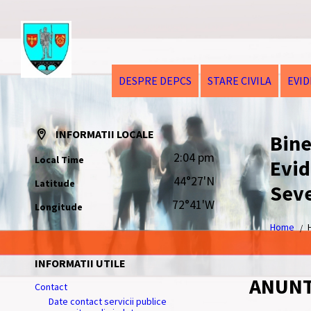
DESPRE DEPCS
STARE CIVILA
EVI
INFORMATII LOCALE
Bine
2:04 pm
Local Time
Evid
44°27'N
Latitude
Seve
72°41'W
Longitude
Home
INFORMATII UTILE
ANUNT
Contact
Date contact servicii publice