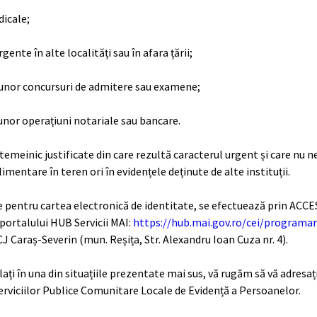
icale;
gente în alte localități sau în afara țării;
 unor concursuri de admitere sau examene;
unor operațiuni notariale sau bancare.
 temeinic justificate din care rezultă caracterul urgent și care nu n
limentare în teren ori în evidențele deținute de alte instituții.
 pentru cartea electronică de identitate, se efectuează prin ACC
portalului HUB Servicii MAI:
https://hub.mai.gov.ro/cei/programar
J Caraș-Severin (mun. Reșița, Str. Alexandru Ioan Cuza nr. 4).
lați în una din situațiile prezentate mai sus, vă rugăm să vă adresați
rviciilor Publice Comunitare Locale de Evidență a Persoanelor.