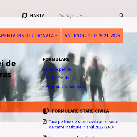
HARTA
RENTA INSTITUTIONALA
ANTICORUPTIE 2021-2025
FORMULARE
i de
» Trimite petitie
ras
» Status Petitie
» Programare Audienta
FORMULARE STARE CIVILA
Taxe pe linie de stare civila percepute
de catre institutie in anul 2022
(2 MB)