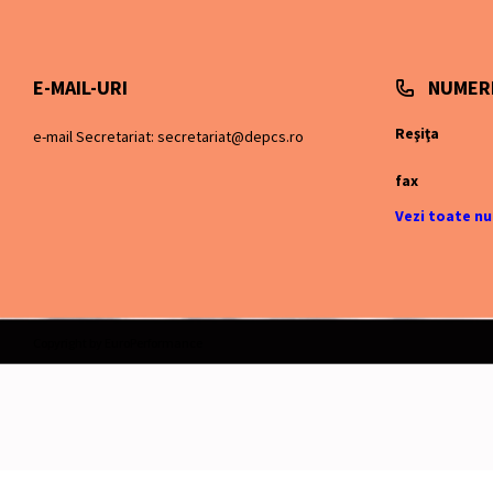
E-MAIL-URI
NUMER
Reşiţa
e-mail Secretariat: secretariat@depcs.ro
fax
Vezi toate n
Copyright by EuroPerformance