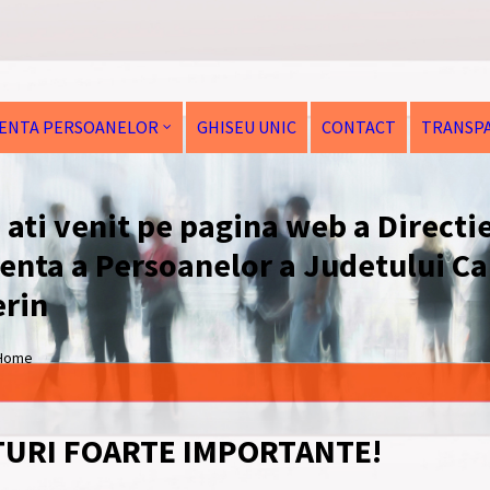
DENTA PERSOANELOR
GHISEU UNIC
CONTACT
TRANSPA
 ati venit pe pagina web a Directie
enta a Persoanelor a Judetului Ca
rin
Home
URI FOARTE IMPORTANTE!