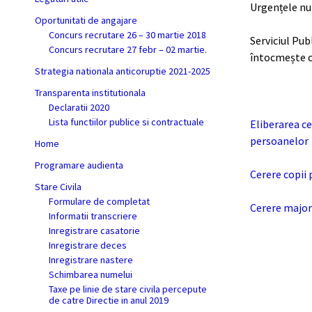
Urgențele nu 
Oportunitati de angajare
Concurs recrutare 26 – 30 martie 2018
Serviciul Pub
Concurs recrutare 27 febr – 02 martie.
întocmește căr
Strategia nationala anticoruptie 2021-2025
Transparenta institutionala
Declaratii 2020
Lista functiilor publice si contractuale
Eliberarea ce
persoanelor
Home
Programare audienta
Cerere copii 
Stare Civila
Formulare de completat
Cerere majori 
Informatii transcriere
Inregistrare casatorie
Inregistrare deces
Inregistrare nastere
Schimbarea numelui
Taxe pe linie de stare civila percepute
de catre Directie in anul 2019