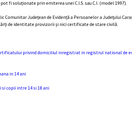
pot fi soluționate prin emiterea unei C.I.S. sau C.I. (model 1997).
lic Comunitar Județean de Evidență a Persoanelor a Județului Cara
ți de identitate provizorii și nici certificate de stare civilă.
rtificatului privind domiciliul inregistrat in registrul national de e
pana in 14 ani
si copii intre 14 si 18 ani