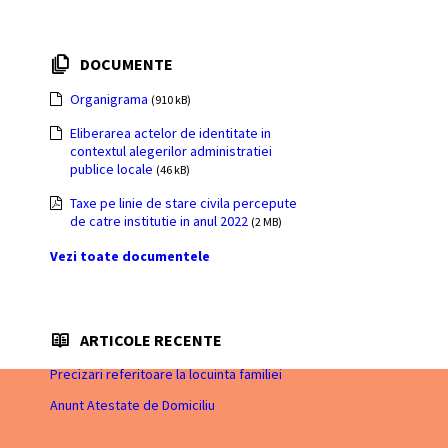
DOCUMENTE
Organigrama
(910 kB)
Eliberarea actelor de identitate in
contextul alegerilor administratiei
publice locale
(46 kB)
Taxe pe linie de stare civila percepute
de catre institutie in anul 2022
(2 MB)
Vezi toate documentele
ARTICOLE RECENTE
Precizari referitoare la locuinta familiei
Anunt Atestate de Domiciliu