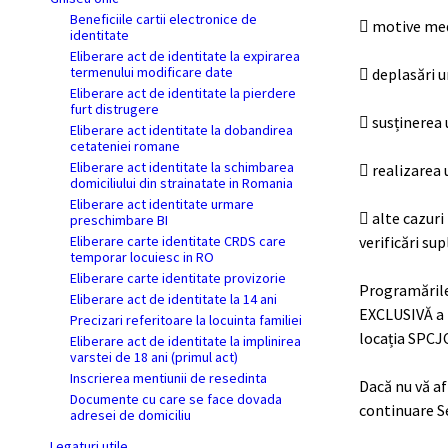
Beneficiile cartii electronice de
 motive med
identitate
Eliberare act de identitate la expirarea
termenului modificare date
 deplasări ur
Eliberare act de identitate la pierdere
furt distrugere
 susținerea
Eliberare act identitate la dobandirea
cetateniei romane
Eliberare act identitate la schimbarea
 realizarea 
domiciliului din strainatate in Romania
Eliberare act identitate urmare
 alte cazuri
preschimbare BI
Eliberare carte identitate CRDS care
verificări sup
temporar locuiesc in RO
Eliberare carte identitate provizorie
Programările
Eliberare act de identitate la 14 ani
EXCLUSIVĂ a 
Precizari referitoare la locuinta familiei
locația SPCJC
Eliberare act de identitate la implinirea
varstei de 18 ani (primul act)
Inscrierea mentiunii de resedinta
Dacă nu vă af
Documente cu care se face dovada
continuare Se
adresei de domiciliu
Legaturi utile