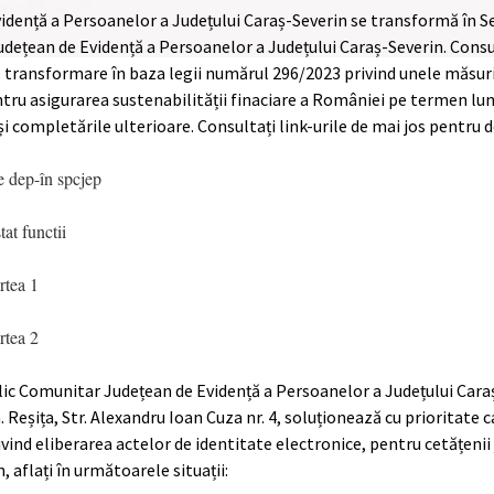
vidență a Persoanelor a Județului Caraș-Severin se transformă în Se
dețean de Evidență a Persoanelor a Județului Caraș-Severin. Consul
transformare în baza legii numărul 296/2023 privind unele măsuri 
ru asigurarea sustenabilității finaciare a României pe termen lun
și completările ulterioare. Consultați link-urile de mai jos pentru de
e dep-în spcjep
at functii
rtea 1
rtea 2
lic Comunitar Județean de Evidență a Persoanelor a Județului Caraș
. Reșița, Str. Alexandru Ioan Cuza nr. 4, soluționează cu prioritate c
vind eliberarea actelor de identitate electronice, pentru cetățenii 
, aflați în următoarele situații: