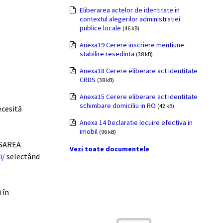
Eliberarea actelor de identitate in
contextul alegerilor administratiei
publice locale
(46 kB)
Anexa19 Cerere inscriere mentiune
stabilire resedinta
(38 kB)
Anexa18 Cerere eliberare act identitate
CRDS
(38 kB)
Anexa15 Cerere eliberare act identitate
schimbare domiciliu in RO
(42 kB)
ecesită
Anexa 14 Declaratie locuire efectiva in
imobil
(96 kB)
ESAREA
Vezi toate documentele
i/
selectând
 în