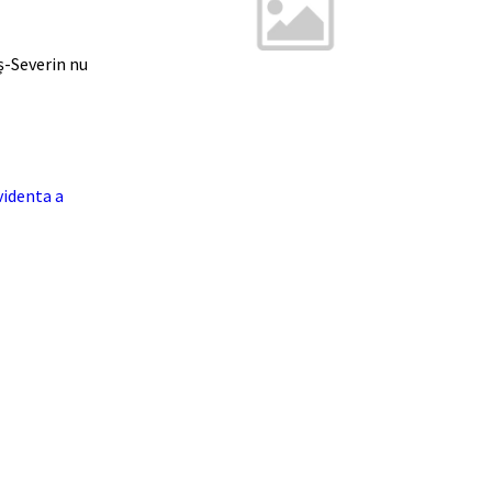
ș-Severin nu
videnta a