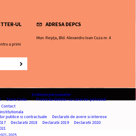
ETTER-UL
ADRESA DEPCS
Mun. Reşiţa, Bld. Alexandru Ioan Cuza nr. 4
ntru a primi
Evidenta persoanelor
S
Stare Civila
Protectia datelor cu caracter personal
Contact
institutionala
ilor publice si contractuale
Declaratii de avere si interese
2017
Declaratii 2018
Declaratii 2019
Declaratii 2020
2021
2021-2025